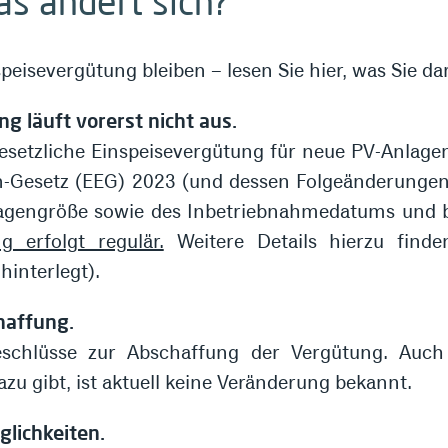
as ändert sich?
peisevergütung bleiben – lesen Sie hier, was Sie da
g läuft vorerst nicht aus.
esetzliche Einspeisevergütung für neue PV-Anlage
n-Gesetz (EEG) 2023 (und dessen Folgeänderungen)
agengröße sowie des Inbetriebnahmedatums und bl
 erfolgt regulär.
Weitere Details hierzu finde
hinterlegt).
haffung.
Beschlüsse zur Abschaffung der Vergütung. Au
azu gibt, ist aktuell keine Veränderung bekannt.
glichkeiten.